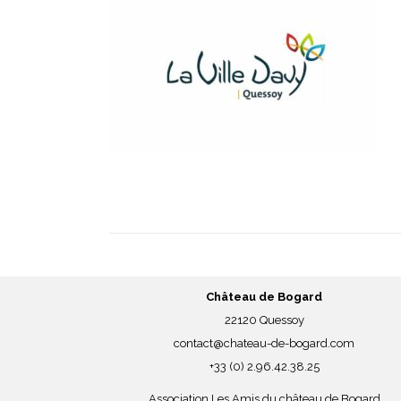
Château de Bogard
22120 Quessoy
contact@chateau-de-bogard.com
+33 (0) 2.96.42.38.25
Association Les Amis du château de Bogard