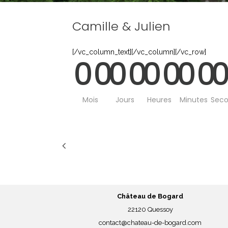
Camille & Julien
[/vc_column_text][/vc_column][/vc_row]
00
00
00
00
Mois
Jours
Heures
Minutes
Sec
Château de Bogard
22120 Quessoy
contact@chateau-de-bogard.com