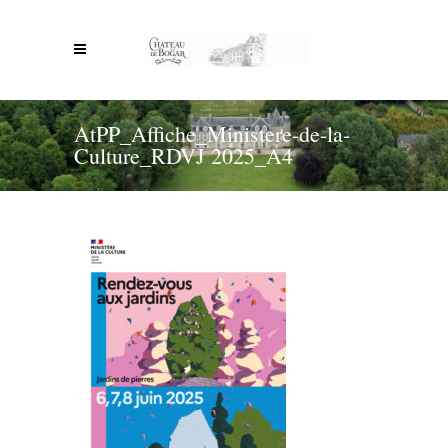
AtPP_Affiche_Ministere-de-la-
Culture_RDVJ 2025_A4